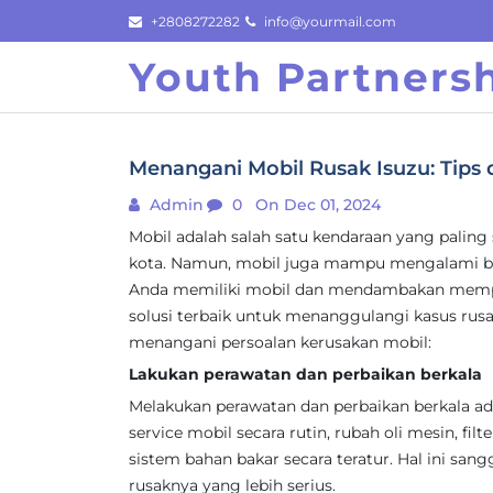
Skip
+2808272282
info@yourmail.com
to
Youth Partners
content
Menangani Mobil Rusak Isuzu: Tips d
Admin
0
On Dec 01, 2024
Mobil adalah salah satu kendaraan yang paling
kota. Namun, mobil juga mampu mengalami be
Anda memiliki mobil dan mendambakan mempe
solusi terbaik untuk menanggulangi kasus rusak
menangani persoalan kerusakan mobil:
Lakukan perawatan dan perbaikan berkala
Melakukan perawatan dan perbaikan berkala ad
service mobil secara rutin, rubah oli mesin, filt
sistem bahan bakar secara teratur. Hal ini sa
rusaknya yang lebih serius.