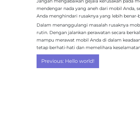
Jangan mengabaikan gejala kerusakan pada mob
mendengar nada yang aneh dari mobil Anda, se
Anda menghindari rusaknya yang lebih benar-b
Dalam menanggulangi masalah rusaknya mobil,
rutin. Dengan jalankan perawatan secara berkala
mampu merawat mobil Anda di dalam keadaan 
tetap berhati-hati dan memelihara keselamata
Post
Previous:
Hello world!
navigation