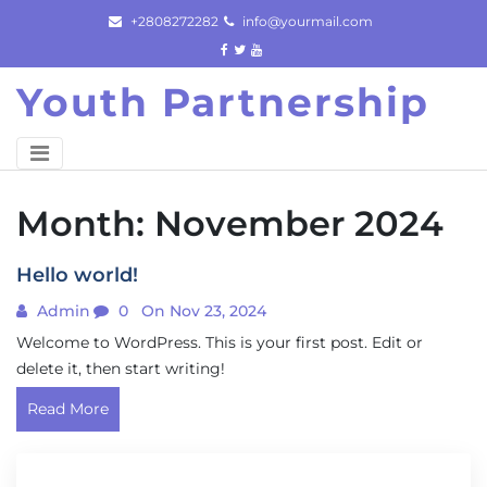
Skip
+2808272282
info@yourmail.com
to
content
Youth Partnership
Month:
November 2024
Hello world!
Admin
0
On Nov 23, 2024
Welcome to WordPress. This is your first post. Edit or
delete it, then start writing!
Read More